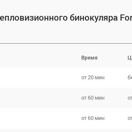
тепловизионного бинокуляра For
Время
Ц
от 20 мин
б
от 60 мин
о
от 60 мин
о