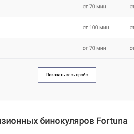
от 70 мин
о
от 100 мин
о
от 70 мин
о
от 40 мин
о
Показать весь прайс
от 110 мин
о
от 60 мин
о
зионных бинокуляров Fortuna
от 60 мин
о