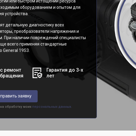
ргии или быстром истощении ресурса
обходимым оборудованием и опытом для
я устройства.
ят детальную диагностику всех
яторы, преобразователи напряжения и
м. При наличии повреждений специалисты
аще всего применяя стандартные
 General 19S3.
с ремонт
Гарантия до 3-х
обращения
лет
править заявку
 на обработку моих
персональных данных.