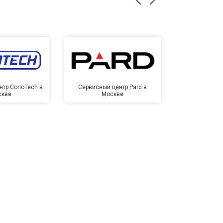
нтр ConoTech в
Сервисный центр Pard в
Сервисный ц
скве
Москве
Мо