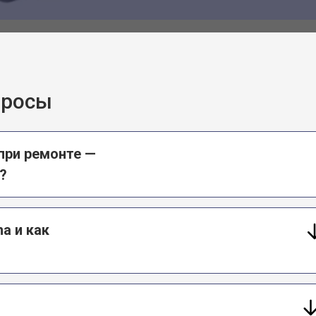
просы
при ремонте —
?
a и как
т