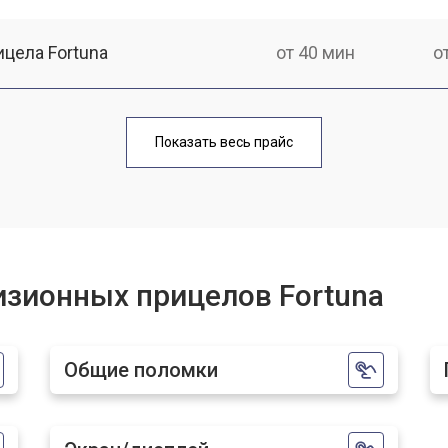
цела Fortuna
от 40 мин
о
ла Fortuna
от 170 мин
о
Показать весь прайс
от 70 мин
о
от 90 мин
о
изионных прицелов Fortuna
от 100 мин
о
Общие поломки
от 60 мин
о