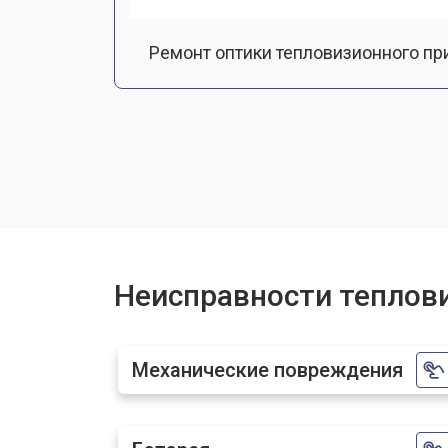
Ремонт оптики тепловизионного при
Замена линз тепловизионного прице
Чистка оптической системы
Замена разъемов
Неисправности теплов
Замена дисплея (экрана)
Механические повреждения
Ремонт или замена детектора