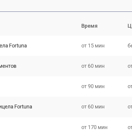
Время
Ц
ела Fortuna
от 15 мин
б
ментов
от 60 мин
о
от 90 мин
о
ицела Fortuna
от 60 мин
о
от 170 мин
о