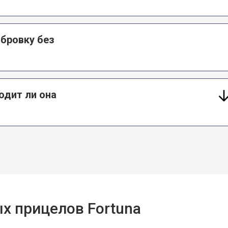
ибровку без
одит ли она
х прицелов Fortuna