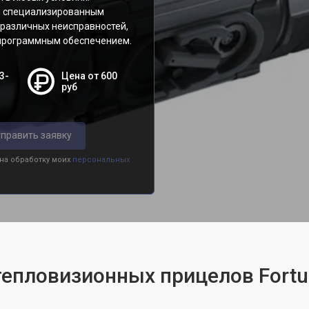
и специализированным
различных неисправностей,
 программным обеспечением.
3-
Цена от 600
руб
править заявку
 на обработку моих
персональных
тепловизионных прицелов Fort