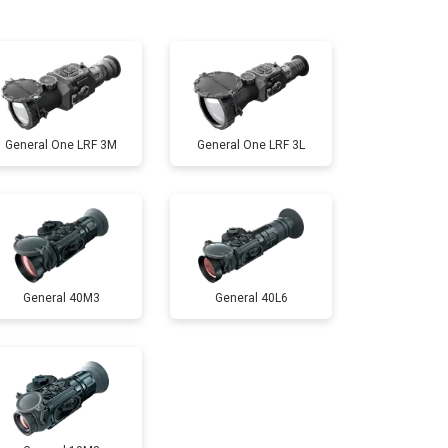
т 10000 ₽
Заказать
General One LRF 3M
General One LRF 3L
General 40M3
General 40L6