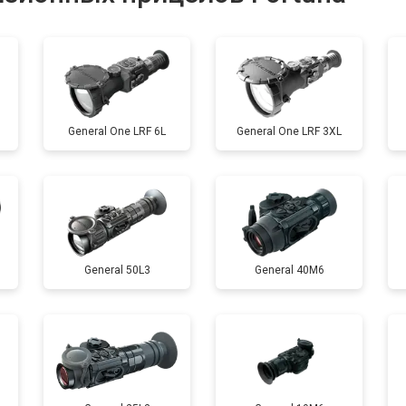
от 60 мин
о
General One LRF 6L
General One LRF 3XL
General 50L3
General 40M6