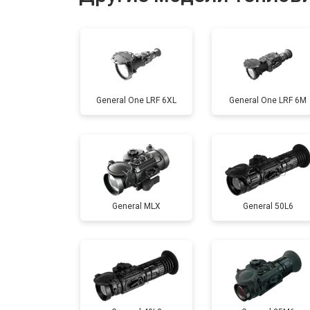
Ремонт или замена детектора
General One LRF 6XL
General One LRF 6M
General MLX
General 50L6