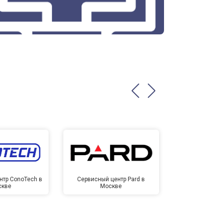
нтр ConoTech в
Сервисный центр Pard в
Сервисный ц
скве
Москве
Мо