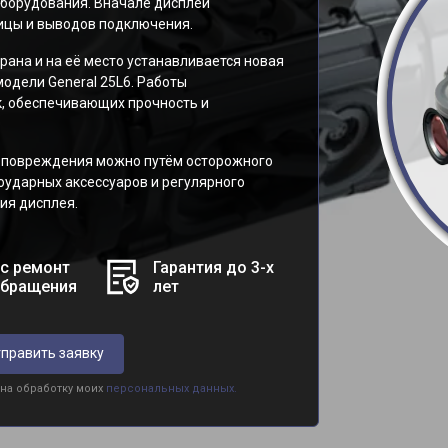
борудования. Вначале дисплей
ицы и выводов подключения.
рана и на её место устанавливается новая
одели General 25L6. Работы
, обеспечивающих прочность и
 повреждения можно путём осторожного
оударных аксессуаров и регулярного
ия дисплея.
с ремонт
Гарантия до 3-х
обращения
лет
править заявку
 на обработку моих
персональных данных.