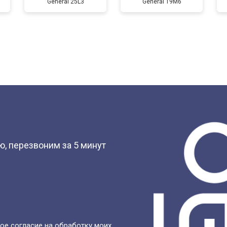
General 25L3
General 19M6
?
, перезвоним за 5 минут
ое согласие на обработку моих