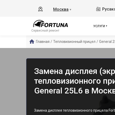
Русако
Москва
▼
УСЛУГИ
Сервисный ремонт
Главная
/
Тепловизионный прицел
/
General 
Замена дисплея (экр
тепловизионного пр
General 25L6 в Моск
Замена дисплея тепловизионного прицела Fo