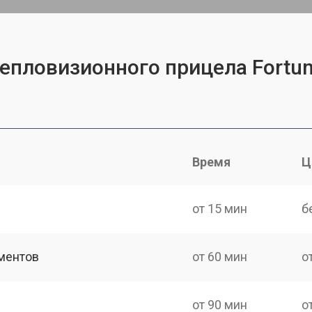
епловизионного прицела Fortun
Время
Ц
от 15 мин
б
ментов
от 60 мин
о
от 90 мин
о