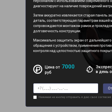
персоналом с использованием современного о
диагностируют на наличие повреждений матр
Затем аккуратно извлекается старая панель эк
деталь, соответствующая параметрам вашей м
сопровождаются монтажом рамок и прокладок
долговечность конструкции.
Максимально защитить экран от дальнейшего
обращения с устройством, применения против
контроля над целостностью защитного покрыт
7000
Экспрес
Цена от
в день 
руб
От
Нажимая на кнопку отправить я даю свое согласие