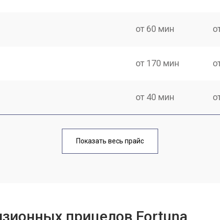
от 60 мин
о
от 170 мин
о
от 40 мин
о
от 170 мин
о
Показать весь прайс
от 70 мин
о
от 90 мин
о
изионных прицелов Fortuna